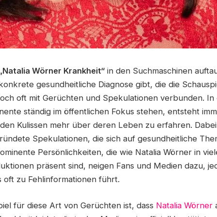
„Natalia Wörner Krankheit“
in den Suchmaschinen auftau
 konkrete gesundheitliche Diagnose gibt, die die Schauspiel
jedoch oft mit Gerüchten und Spekulationen verbunden. In
inente ständig im öffentlichen Fokus stehen, entsteht im
r den Kulissen mehr über deren Leben zu erfahren. Dabe
ndete Spekulationen, die sich auf gesundheitliche Th
minente Persönlichkeiten, die wie Natalia Wörner in viel
uktionen präsent sind, neigen Fans und Medien dazu, jed
 oft zu Fehlinformationen führt.
piel für diese Art von Gerüchten ist, dass
Natalia Wörner
a