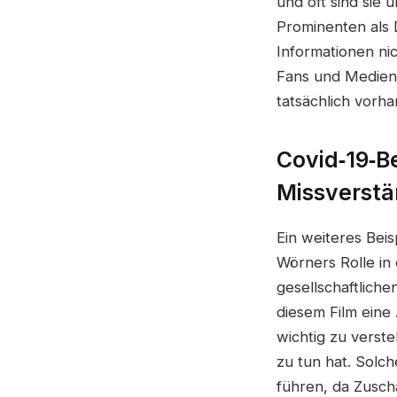
und oft sind sie 
Prominenten als 
Informationen nic
Fans und Medien i
tatsächlich vorha
Covid‑19‑B
Missverstä
Ein weiteres Beis
Wörners Rolle in
gesellschaftlich
diesem Film eine 
wichtig zu verste
zu tun hat. Solc
führen, da Zusch