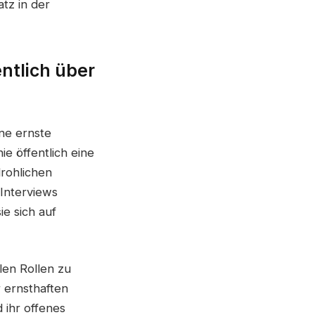
tz in der
entlich über
ine ernste
e öffentlich eine
drohlichen
Interviews
ie sich auf
len Rollen zu
r ernsthaften
d ihr offenes