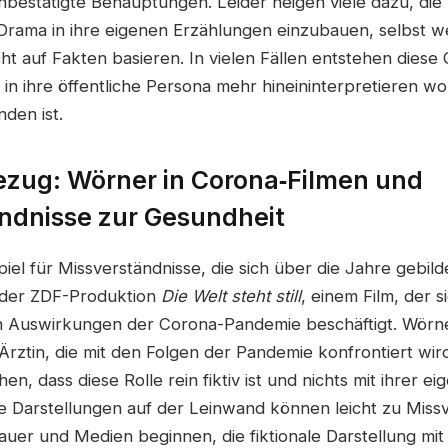
unbestätigte Behauptungen. Leider neigen viele dazu, die
Drama in ihre eigenen Erzählungen einzubauen, selbst w
ht auf Fakten basieren. In vielen Fällen entstehen diese 
n ihre öffentliche Persona mehr hineininterpretieren wol
nden ist.
ezug: Wörner in Corona‑Filmen und
ndnisse zur Gesundheit
piel für Missverständnisse, die sich über die Jahre gebild
 der ZDF-Produktion
Die Welt steht still
, einem Film, der s
en Auswirkungen der Corona-Pandemie beschäftigt. Wörner
Ärztin, die mit den Folgen der Pandemie konfrontiert wird
hen, dass diese Rolle rein fiktiv ist und nichts mit ihrer 
he Darstellungen auf der Leinwand können leicht zu Miss
auer und Medien beginnen, die fiktionale Darstellung mit