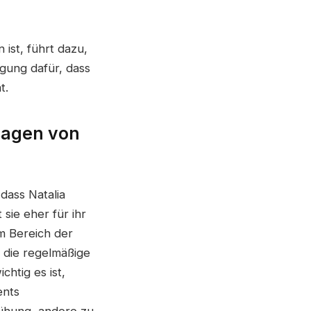
 ist, führt dazu,
igung dafür, dass
t.
sagen von
 dass Natalia
 sie eher für ihr
m Bereich der
 die regelmäßige
htig es ist,
ents