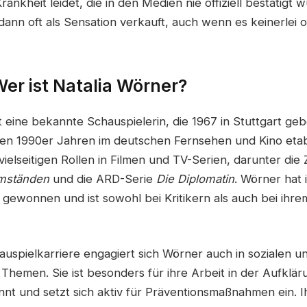
ankheit leidet, die in den Medien nie offiziell bestätigt 
dann oft als Sensation verkauft, auch wenn es keinerlei of
Wer ist Natalia Wörner?
st eine bekannte Schauspielerin, die 1967 in Stuttgart g
hen 1990er Jahren im deutschen Fernsehen und Kino etabli
vielseitigen Rollen in Filmen und TV-Serien, darunter die
mständen
und die ARD-Serie
Die Diplomatin
. Wörner hat i
e gewonnen und ist sowohl bei Kritikern als auch bei ihr
auspielkarriere engagiert sich Wörner auch in sozialen u
 Themen. Sie ist besonders für ihre Arbeit in der Aufklä
nt und setzt sich aktiv für Präventionsmaßnahmen ein. Ih