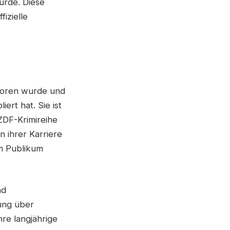
wurde. Diese
fizielle
eboren wurde und
ert hat. Sie ist
 ZDF-Krimireihe
n ihrer Karriere
em Publikum
nd
rung über
re langjährige