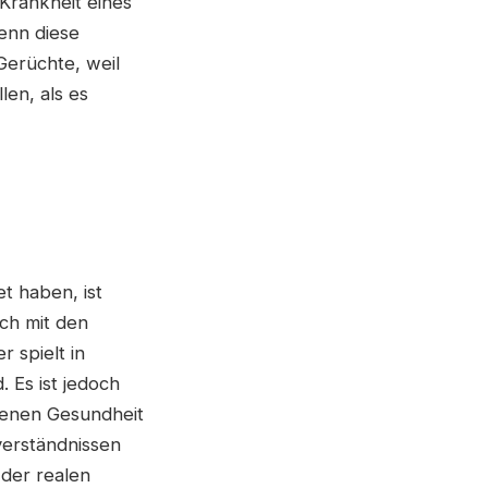
 Krankheit eines
enn diese
Gerüchte, weil
len, als es
et haben, ist
ich mit den
 spielt in
. Es ist jedoch
eigenen Gesundheit
verständnissen
 der realen