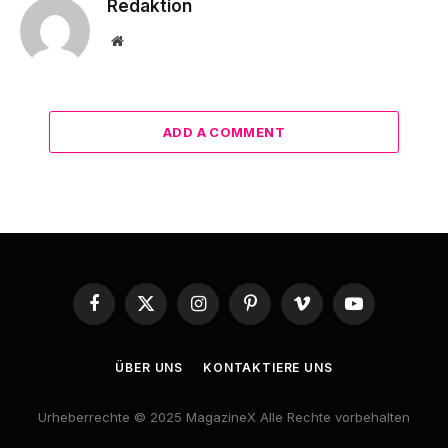
Redaktion
Website
ADD A COMMENT
Facebook
X
Instagram
Pinterest
Vimeo
YouTube
(Twitter)
ÜBER UNS
KONTAKTIERE UNS
Urheberrechte © 2025 MagazineX Alle Rechte vorbehalten